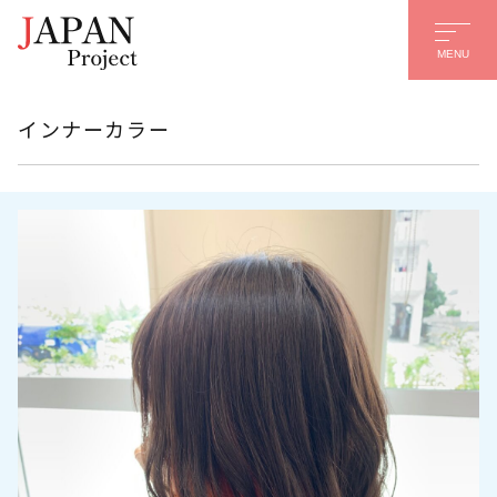
MENU
インナーカラー
名前
*
名
姓
メール
*
電話番号
質問、またはメッセージ