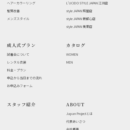
ヘアーカラーリング
L’UCIDO STYLE JAPAN 江洲店
髪質改善
style JAPAN 照屋店
メンズスタイル
style JAPAN 新都心店
style JAPAN 美里店
成人式プラン
カタログ
試着会について
WOMEN
レンタル衣装
MEN
料金・プラン
申込から当日までの流れ
お申込みフォーム
スタッフ紹介
ABOUT
Japan Projectとは
代表あいさつ
会社概要