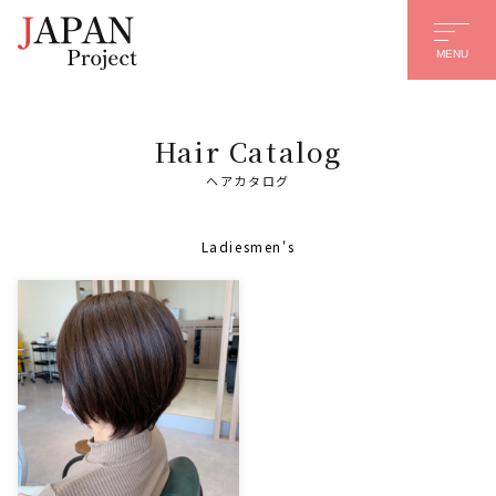
MENU
Hair Catalog
名前
*
ヘアカタログ
名
姓
Ladies
men's
メール
*
電話番号
質問、またはメッセージ