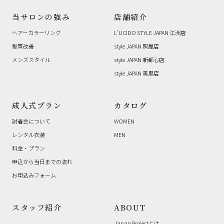
当サロンの強み
店舗紹介
ヘアーカラーリング
L’UCIDO STYLE JAPAN 江洲店
髪質改善
style JAPAN 照屋店
メンズスタイル
style JAPAN 新都心店
style JAPAN 美里店
成人式プラン
カタログ
試着会について
WOMEN
レンタル衣装
MEN
料金・プラン
申込から当日までの流れ
お申込みフォーム
スタッフ紹介
ABOUT
Japan Projectとは