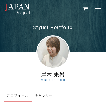
Stylist Portfolio
名前
*
名
姓
メール
*
岸本 未希
Miki Kishimoto
電話番号
プロフィール
ギャラリー
質問、またはメッセージ